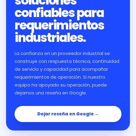
soluciones
confiables para
requerimientos
industriales.
La confianza en un proveedor industrial se
construye con respuesta técnica, continuidad
de servicio y capacidad para acompañar
requerimientos de operación. Si nuestro
equipo ha apoyado su operación, puede
dejarnos una reseña en Google.
Dejar reseña en Google →