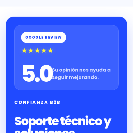
GOOGLE REVIEW
★★★★★
5.0
Su opinión nos ayuda a
seguir mejorando.
CONFIANZA B2B
Soporte técnico y