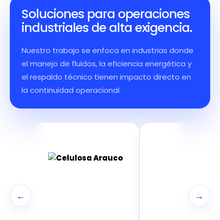
Soluciones para operaciones
industriales de alta exigencia.
Nuestro trabajo se enfoca en industrias donde
el manejo de fluidos, la eficiencia energética y
el respaldo técnico tienen impacto directo en
la continuidad operacional.
←
→