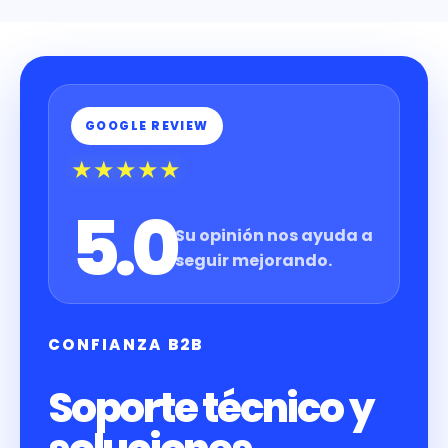
GOOGLE REVIEW
★★★★★
5.0
Su opinión nos ayuda a
seguir mejorando.
CONFIANZA B2B
Soporte técnico y