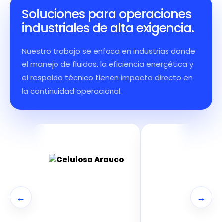
Soluciones para operaciones
industriales de alta exigencia.
Nuestro trabajo se enfoca en industrias donde
el manejo de fluidos, la eficiencia energética y
el respaldo técnico tienen impacto directo en
la continuidad operacional.
←
→