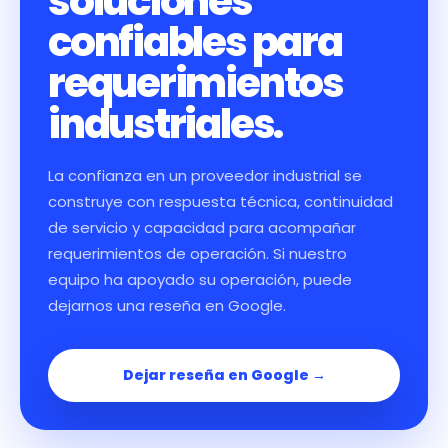
soluciones
confiables para
requerimientos
industriales.
La confianza en un proveedor industrial se
construye con respuesta técnica, continuidad
de servicio y capacidad para acompañar
requerimientos de operación. Si nuestro
equipo ha apoyado su operación, puede
dejarnos una reseña en Google.
Dejar reseña en Google →