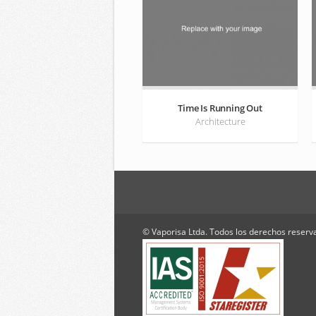
Time Is Running Out
Architecture
© Vaporisa Ltda. Todos los derechos reserv