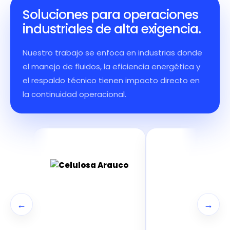
Soluciones para operaciones
industriales de alta exigencia.
Nuestro trabajo se enfoca en industrias donde
el manejo de fluidos, la eficiencia energética y
el respaldo técnico tienen impacto directo en
la continuidad operacional.
←
→