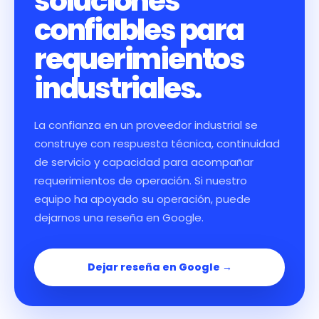
soluciones
confiables para
requerimientos
industriales.
La confianza en un proveedor industrial se
construye con respuesta técnica, continuidad
de servicio y capacidad para acompañar
requerimientos de operación. Si nuestro
equipo ha apoyado su operación, puede
dejarnos una reseña en Google.
Dejar reseña en Google →