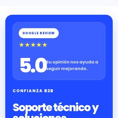
GOOGLE REVIEW
★★★★★
5.0
Su opinión nos ayuda a
seguir mejorando.
CONFIANZA B2B
Soporte técnico y